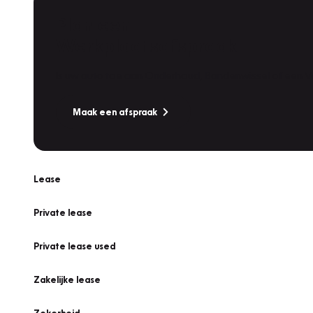
Plan een
Werkplaatsafspraak
Is uw auto toe aan Onderhoud, Bandenwissel of een Va
Maak een afspraak
Lease
Private lease
Private lease used
Zakelijke lease