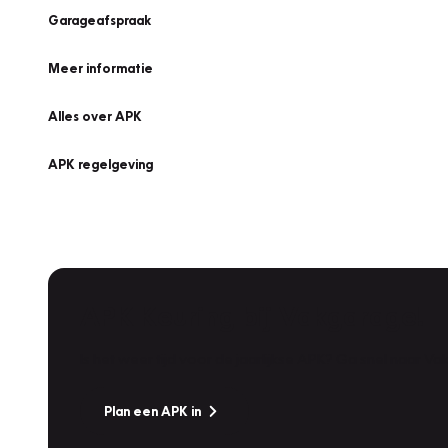
Garageafspraak
Meer informatie
Alles over APK
APK regelgeving
APK Keuring bij Vakgarage!
Is het weer tijd voor de jaarlijkse APK? Ga snel naar V
Plan een APK in