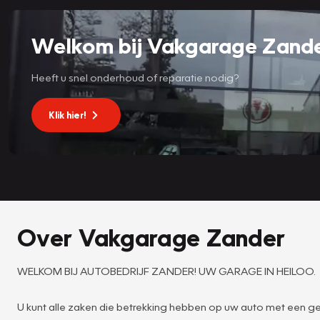
Welkom bij Vakgarage Zande
Heeft u snel onderhoud of reparatie nodig?
Klik hier!
Over Vakgarage Zander
WELKOM BIJ AUTOBEDRIJF ZANDER! UW GARAGE IN HEILOO.
U kunt alle zaken die betrekking hebben op uw auto met een g