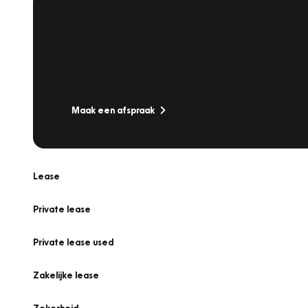
Plan een
Werkplaatsafspraak
Is uw auto toe aan Onderhoud, Bandenwissel of een Va
Maak een afspraak
Lease
Private lease
Private lease used
Zakelijke lease