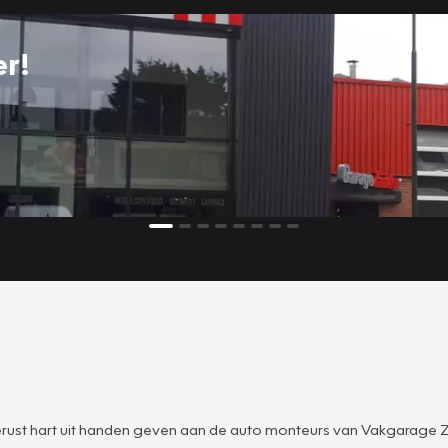
r!
erust hart uit handen geven aan de auto monteurs van Vakgarage Za