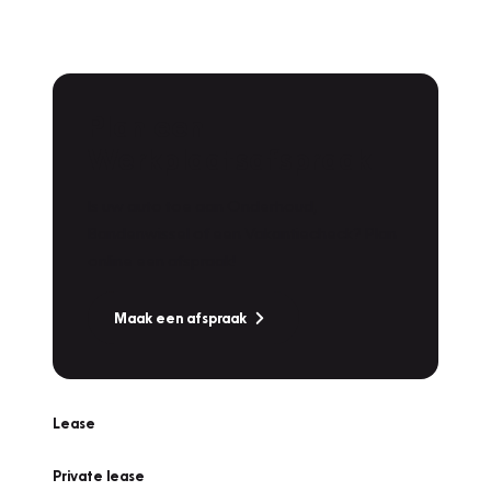
Plan een
Werkplaatsafspraak
Is uw auto toe aan Onderhoud,
Bandenwissel of een Vakantiecheck? Plan
online een afspraak!
Maak een afspraak
Lease
Private lease