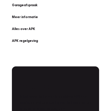
Garageafspraak
Meer informatie
Alles over APK
APK regelgeving
APK Keuring bij
Vakgarage!
Is het weer tijd voor de jaarlijkse APK? Ga
snel naar Vakgarage bij u in de buurt, en ga
zonder zorgen de weg op!